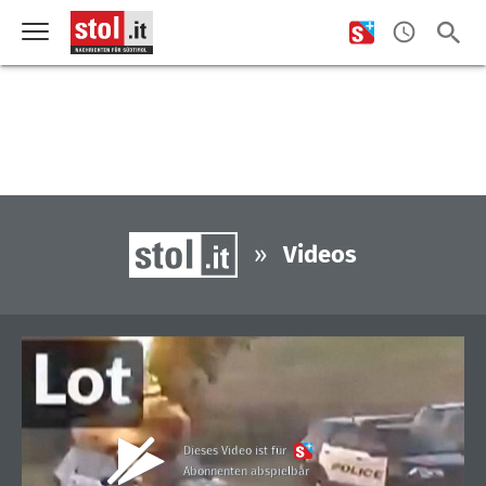
»
Videos
Dieses Video ist für
Abonnenten abspielbar