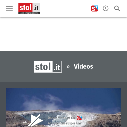
»
Videos
Dieses Video ist für
Abonnenten abspielbar