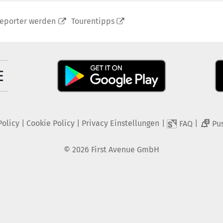
reporter werden
Tourentipps
Policy
|
Cookie Policy
|
Privacy Einstellungen
|
|
FAQ
Pu
2
©
2026
First Avenue GmbH