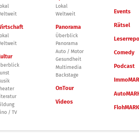
okal
Lokal
Events
eltweit
Weltweit
Rätsel
irtschaft
Panorama
okal
Überblick
Leserrepo
eltweit
Panorama
Auto / Motor
Comedy
ultur
Gesundheit
berblick
Podcast
Multimedia
unst
Backstage
ImmoMAR
usik
OnTour
heater
AutoMAR
iteratur
Videos
ildung
FlohMAR
ino / TV