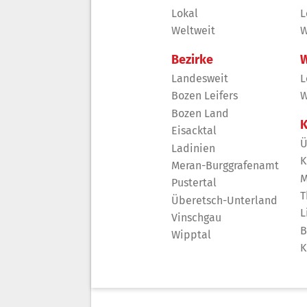
Lokal
L
Weltweit
W
Bezirke
W
Landesweit
L
Bozen Leifers
W
Bozen Land
K
Eisacktal
Ü
Ladinien
K
Meran-Burggrafenamt
M
Pustertal
T
Überetsch-Unterland
L
Vinschgau
B
Wipptal
K