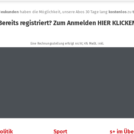
olitik
Sport
s+ im Übe