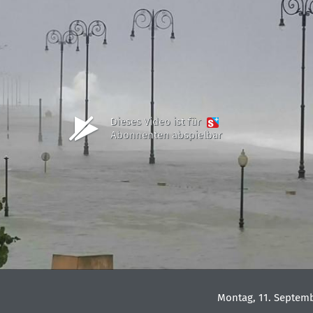
Dieses Video ist für
Abonnenten abspielbar
Montag, 11. Septemb