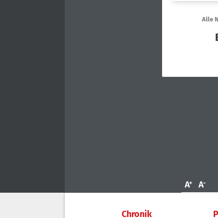
Chronik
P