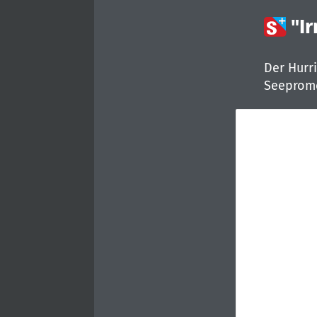

"I
Der Hurr
Seeprome