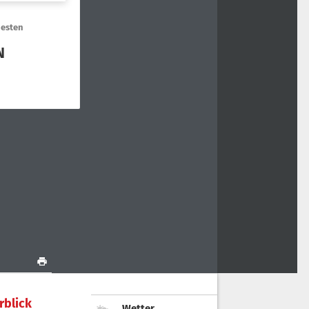
rblick
Wetter