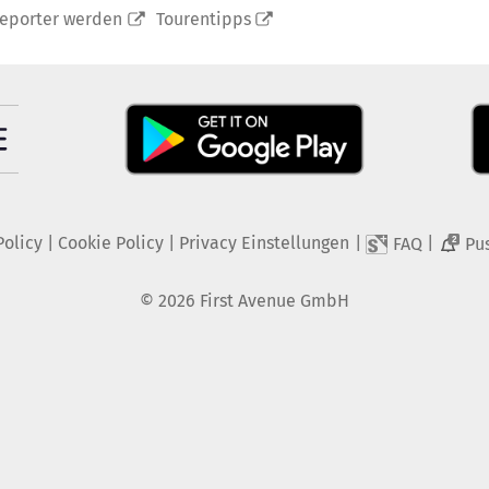
reporter werden
Tourentipps
Policy
|
Cookie Policy
|
Privacy Einstellungen
|
|
FAQ
Pu
2
©
2026
First Avenue GmbH