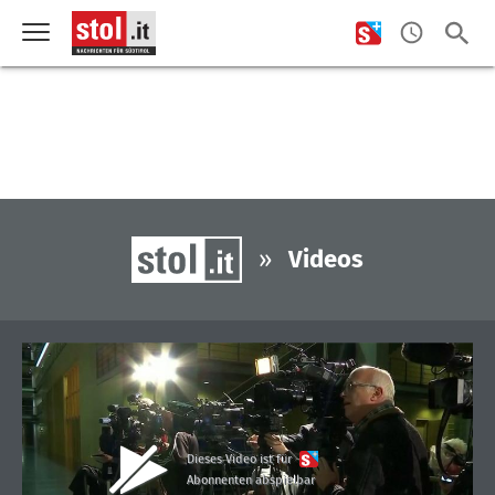
»
Videos
Dieses Video ist für
Abonnenten abspielbar