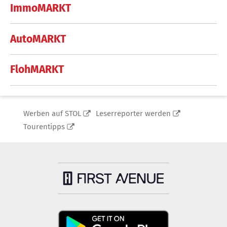
ImmoMARKT
AutoMARKT
FlohMARKT
Werben auf STOL
Leserreporter werden
Tourentipps