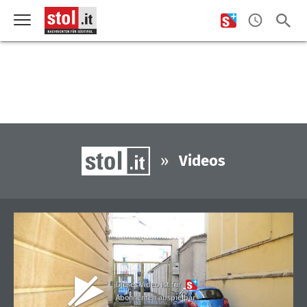
»
Videos
Dieses Video ist für
Abonnenten abspielbar