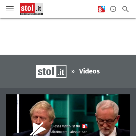
»
Videos
Dieses Video ist für
Abonnenten abspielbar