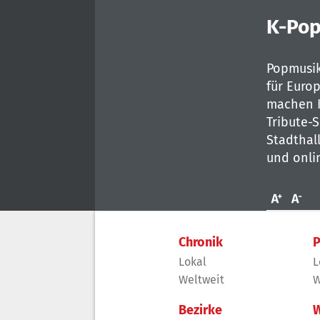
seconds
Volume
0%
K-Pop
Popmusik
für Euro
machen K
Tribute-
Stadthal
und onli
Chronik
P
Lokal
L
Weltweit
W
Bezirke
W