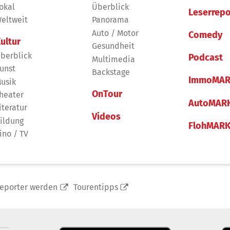
okal
Überblick
Leserrepo
eltweit
Panorama
Auto / Motor
Comedy
ultur
Gesundheit
berblick
Podcast
Multimedia
unst
Backstage
ImmoMAR
usik
OnTour
heater
AutoMAR
iteratur
Videos
ildung
FlohMAR
ino / TV
reporter werden
Tourentipps