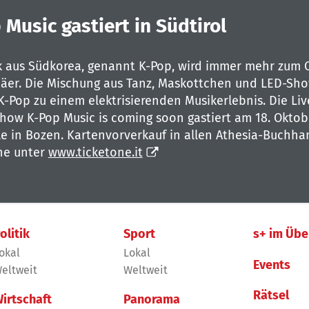
 Music gastiert in Südtirol
 aus Südkorea, genannt K-Pop, wird immer mehr zum
päer. Die Mischung aus Tanz, Maskottchen und LED-Sh
-Pop zu einem elektrisierenden Musikerlebnis. Die Liv
Show K-Pop Music is coming soon gastiert am 18. Oktob
le in Bozen. Kartenvorverkauf in allen Athesia-Buchh
ne unter
www.ticketone.it
olitik
Sport
s+ im Übe
okal
Lokal
Events
eltweit
Weltweit
Rätsel
irtschaft
Panorama