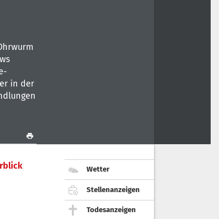
 Ohrwurm
ows
e-
er in der
andlungen
rblick
Wetter
Stellenanzeigen
Todesanzeigen