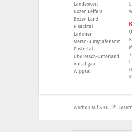
Landesweit
L
Bozen Leifers
W
Bozen Land
K
Eisacktal
Ü
Ladinien
K
Meran-Burggrafenamt
M
Pustertal
T
Überetsch-Unterland
L
Vinschgau
B
Wipptal
K
Werben auf STOL
Leser