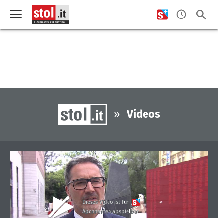
»
Videos
Dieses Video ist für
Abonnenten abspielbar