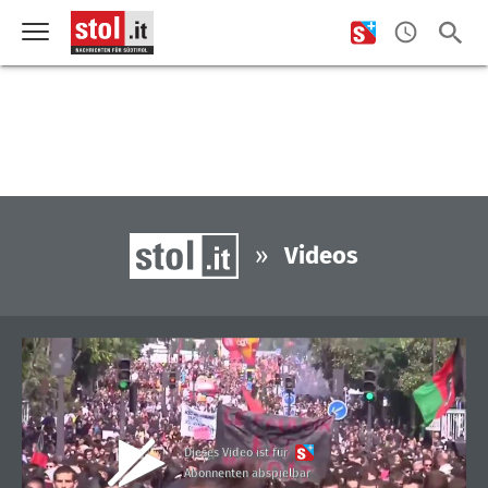
»
Videos
Dieses Video ist für
Abonnenten abspielbar