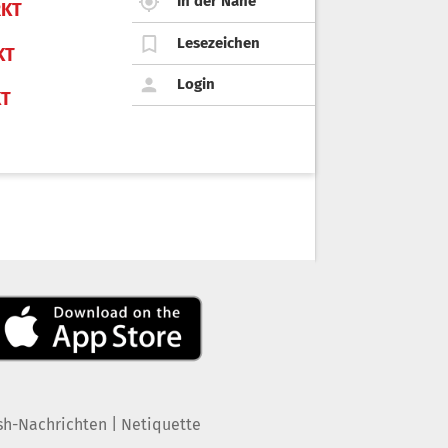
In der Nähe
KT
Lesezeichen
KT
Login
KT
|
sh-Nachrichten
Netiquette