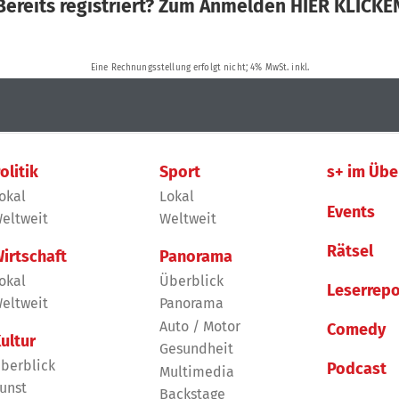
olitik
Sport
s+ im Übe
okal
Lokal
Events
eltweit
Weltweit
Rätsel
irtschaft
Panorama
okal
Überblick
Leserrepo
eltweit
Panorama
Auto / Motor
Comedy
ultur
Gesundheit
berblick
Podcast
Multimedia
unst
Backstage