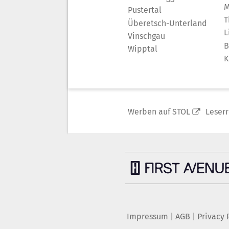
M
Pustertal
T
Überetsch-Unterland
L
Vinschgau
B
Wipptal
K
Werben auf STOL
Leser
Impressum
|
AGB
|
Privacy 