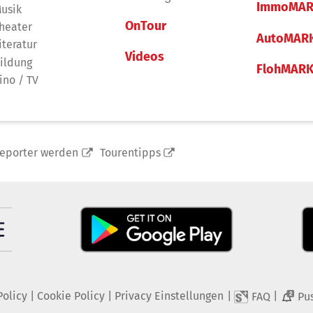
ImmoMAR
usik
OnTour
heater
AutoMAR
iteratur
Videos
ildung
FlohMAR
ino / TV
reporter werden
Tourentipps
Policy
|
Cookie Policy
|
Privacy Einstellungen
|
|
FAQ
Pu
2