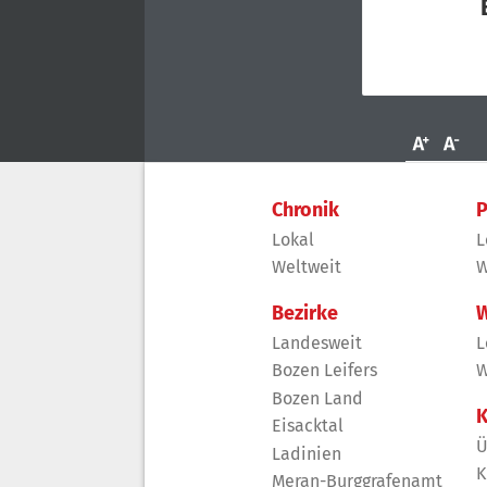
Chronik
P
Lokal
L
Weltweit
W
Bezirke
W
Landesweit
L
Bozen Leifers
W
Bozen Land
K
Eisacktal
Ü
Ladinien
K
Meran-Burggrafenamt