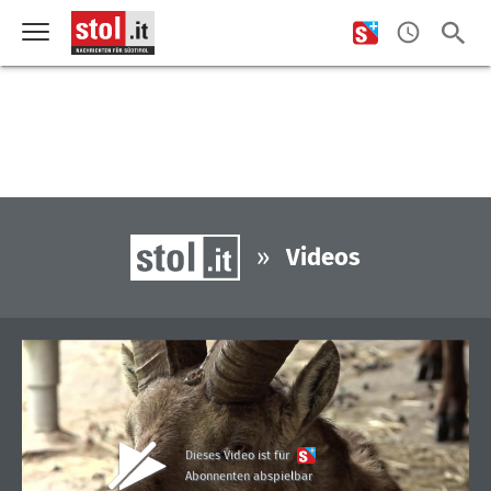
»
Videos
Dieses Video ist für
Abonnenten abspielbar