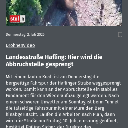
0
seconds
Donnerstag, 2. Juli 2026
of
38
Drohnenvideo
seconds
Landesstraße Hafling: Hier wird die
Abbruchstelle gesprengt
Mit einem lauten Knall ist am Donnerstag die
bergseitige Fahrspur der Haflinger Straße weggesprengt
worden. Damit kann an der Abbruchstelle ein stabiles
Fundament für den Wiederaufbau gelegt werden. Nach
einem schweren Unwetter am Sonntag ist beim Tunnel
die talseitige Fahrspur mit einer Mure den Berg
hinabgerutscht. Laufen die Arbeiten nach Plan, dann
wird die Straße am Freitag, 10. Juli, einspurig geöffnet,
bestätigt Philipp Sicher, der Direktor des