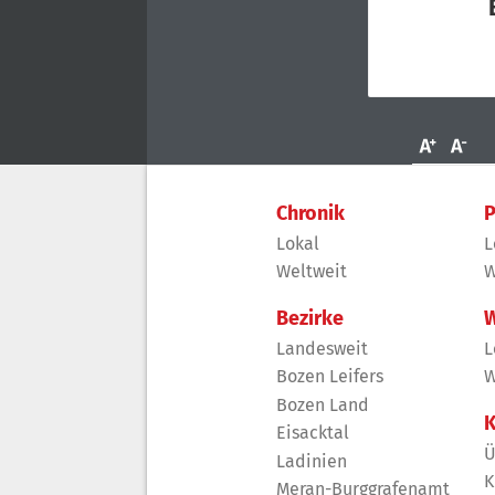
Chronik
P
Lokal
L
Weltweit
W
Bezirke
W
Landesweit
L
Bozen Leifers
W
Bozen Land
K
Eisacktal
Ü
Ladinien
K
Meran-Burggrafenamt