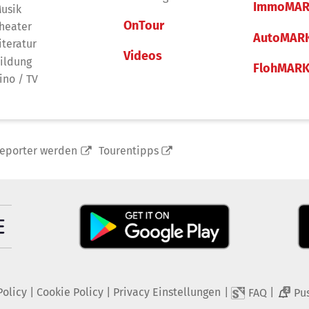
ImmoMAR
usik
OnTour
heater
AutoMAR
iteratur
Videos
ildung
FlohMAR
ino / TV
reporter werden
Tourentipps
Policy
|
Cookie Policy
|
Privacy Einstellungen
|
|
FAQ
Pu
2