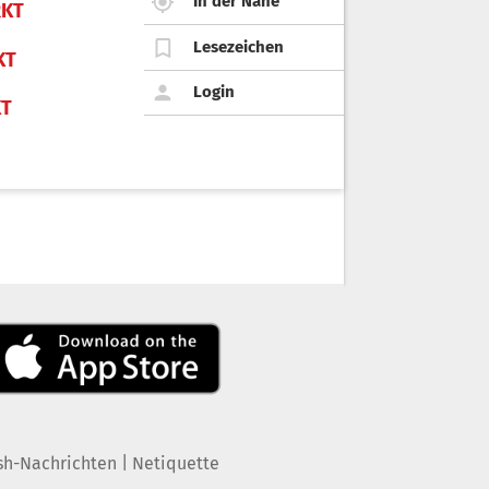
In der Nähe
KT
Lesezeichen
KT
Login
KT
|
sh-Nachrichten
Netiquette