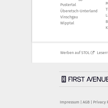
M
Pustertal
T
Überetsch-Unterland
L
Vinschgau
B
Wipptal
K
Werben auf STOL
Leser
Impressum
|
AGB
|
Privacy 