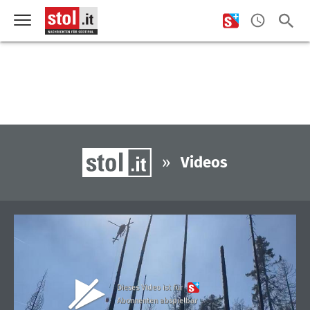
»
Videos
Dieses Video ist für
Abonnenten abspielbar