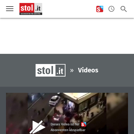
»
Videos
Dieses Video ist für
Abonnenten abspielbar