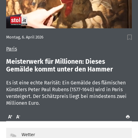
0
seconds
Montag, 6. April 2026
of
1
Paris
minute,
12
seconds
Meisterwerk für Millionen: Dieses
Gemälde kommt unter den Hammer
Es ist eine echte Rarität: Ein Gemälde des flämischen
Künstlers Peter Paul Rubens (1577-1640) wird in Paris
versteigert. Der Schätzpreis liegt bei mindestens zwei
Millionen Euro.
Wetter