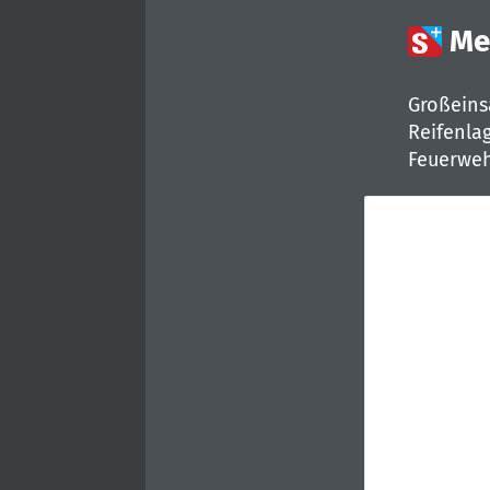

Me
Großeins
Reifenla
Feuerweh