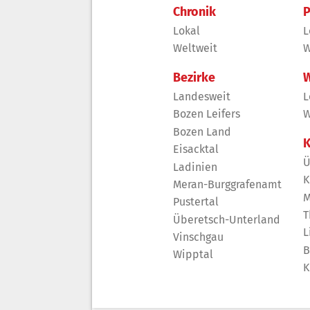
Chronik
P
Lokal
L
Weltweit
W
Bezirke
W
Landesweit
L
Bozen Leifers
W
Bozen Land
K
Eisacktal
Ü
Ladinien
K
Meran-Burggrafenamt
M
Pustertal
T
Überetsch-Unterland
L
Vinschgau
B
Wipptal
K