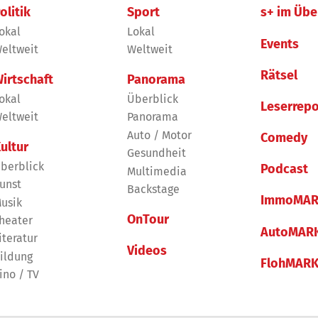
olitik
Sport
s+ im Übe
okal
Lokal
Events
eltweit
Weltweit
Rätsel
irtschaft
Panorama
okal
Überblick
Leserrepo
eltweit
Panorama
Auto / Motor
Comedy
ultur
Gesundheit
berblick
Podcast
Multimedia
unst
Backstage
ImmoMAR
usik
OnTour
heater
AutoMAR
iteratur
Videos
ildung
FlohMAR
ino / TV