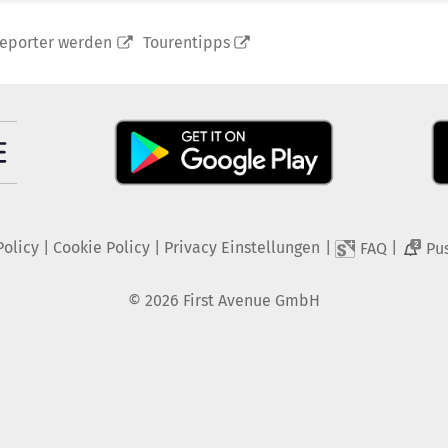
reporter werden
Tourentipps
Policy
|
Cookie Policy
|
Privacy Einstellungen
|
|
FAQ
Pu
2
©
2026
First Avenue GmbH