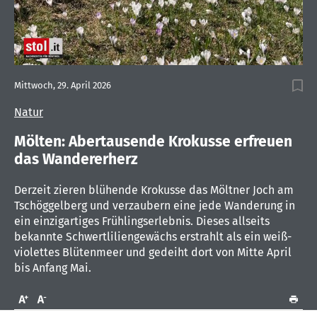
0
seconds
Mittwoch, 29. April 2026
of
1
Natur
minute,
18
seconds
Mölten: Abertausende Krokusse erfreuen
das Wandererherz
Derzeit zieren blühende Krokusse das Möltner Joch am
Tschöggelberg und verzaubern eine jede Wanderung in
ein einzigartiges Frühlingserlebnis. Dieses allseits
bekannte Schwertliliengewächs erstrahlt als ein weiß-
violettes Blütenmeer und gedeiht dort von Mitte April
bis Anfang Mai.