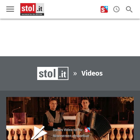
»
Videos
Dieses Video ist für
Abonnenten abspielbar