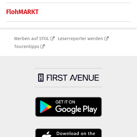
FlohMARKT
Werben auf STOL
Leserreporter werden
Tourentipps