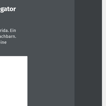
igator
ida. Ein
achbarn.
eine