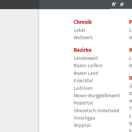
Chronik
P
Lokal
L
Weltweit
W
Bezirke
W
Landesweit
L
Bozen Leifers
W
Bozen Land
K
Eisacktal
Ü
Ladinien
K
Meran-Burggrafenamt
M
Pustertal
T
Überetsch-Unterland
L
Vinschgau
B
Wipptal
K