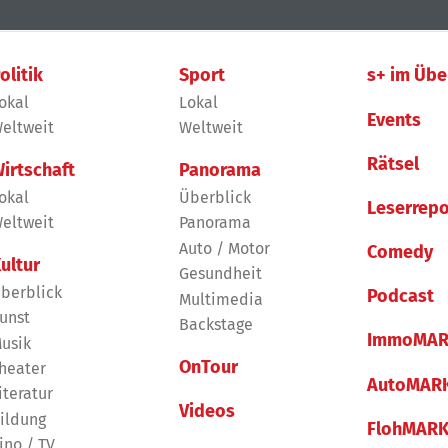
olitik
Sport
s+ im Übe
okal
Lokal
Events
eltweit
Weltweit
Rätsel
irtschaft
Panorama
okal
Überblick
Leserrepo
eltweit
Panorama
Auto / Motor
Comedy
ultur
Gesundheit
berblick
Podcast
Multimedia
unst
Backstage
ImmoMAR
usik
OnTour
heater
AutoMAR
iteratur
Videos
ildung
FlohMAR
ino / TV