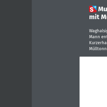

Mu
mit M
Waghalsi
Mann ent
Kurzerha
Mülltonne