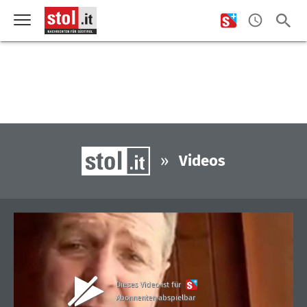
»
Videos
Dieses Video ist für
Abonnenten abspielbar