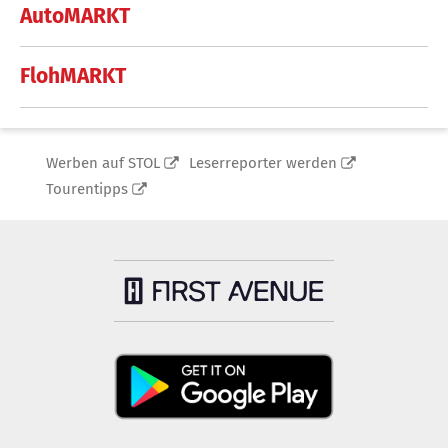
AutoMARKT
FlohMARKT
Werben auf STOL
Leserreporter werden
Tourentipps