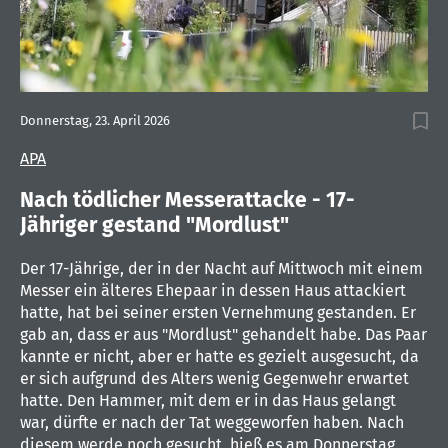
0
seconds
Donnerstag, 23. April 2026
of
1
APA
minute,
11
seconds
Nach tödlicher Messerattacke - 17-
Jähriger gestand "Mordlust"
Der 17-Jährige, der in der Nacht auf Mittwoch mit einem
Messer ein älteres Ehepaar in dessen Haus attackiert
hatte, hat bei seiner ersten Vernehmung gestanden. Er
gab an, dass er aus "Mordlust" gehandelt habe. Das Paar
kannte er nicht, aber er hatte es gezielt ausgesucht, da
er sich aufgrund des Alters wenig Gegenwehr erwartet
hatte. Den Hammer, mit dem er in das Haus gelangt
war, dürfte er nach der Tat weggeworfen haben. Nach
diesem werde noch gesucht, hieß es am Donnerstag.