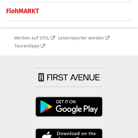
FlohMARKT
Werben auf STOL
Leserreporter werden
Tourentipps