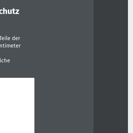
chutz
eile der
entimeter
iche