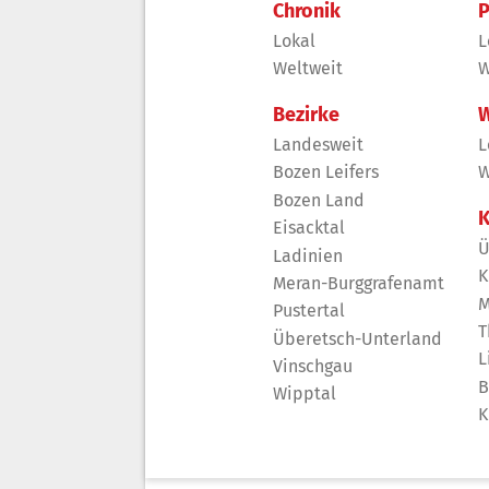
Chronik
P
Lokal
L
Weltweit
W
Bezirke
W
Landesweit
L
Bozen Leifers
W
Bozen Land
K
Eisacktal
Ü
Ladinien
K
Meran-Burggrafenamt
M
Pustertal
T
Überetsch-Unterland
L
Vinschgau
B
Wipptal
K