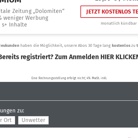
dungen zu:
r Ort
Unwetter