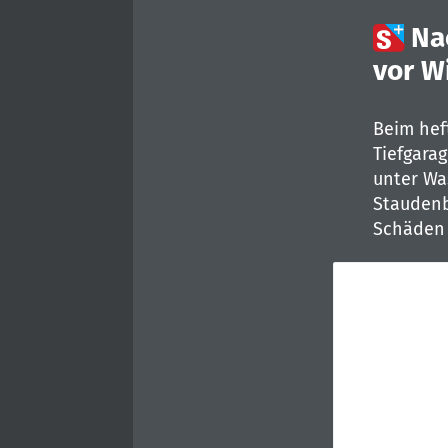

Na
vor W
Beim hef
Tiefgara
unter Was
Staudenb
Schäden 