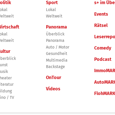
olitik
Sport
s+ im Übe
okal
Lokal
Events
eltweit
Weltweit
Rätsel
irtschaft
Panorama
okal
Überblick
Leserrepo
eltweit
Panorama
Auto / Motor
Comedy
ultur
Gesundheit
berblick
Podcast
Multimedia
unst
Backstage
ImmoMAR
usik
OnTour
heater
AutoMAR
iteratur
Videos
ildung
FlohMAR
ino / TV