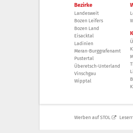
Bezirke
W
Landesweit
L
Bozen Leifers
W
Bozen Land
K
Eisacktal
Ü
Ladinien
K
Meran-Burggrafenamt
M
Pustertal
T
Überetsch-Unterland
L
Vinschgau
B
Wipptal
K
Werben auf STOL
Leser