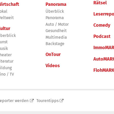
Rätsel
irtschaft
Panorama
okal
Überblick
Leserrepo
eltweit
Panorama
Auto / Motor
Comedy
ultur
Gesundheit
berblick
Podcast
Multimedia
unst
Backstage
ImmoMAR
usik
OnTour
heater
AutoMAR
iteratur
Videos
ildung
FlohMAR
ino / TV
reporter werden
Tourentipps