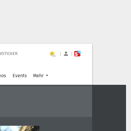
WSTICKER
|
|
eos
Events
Mehr