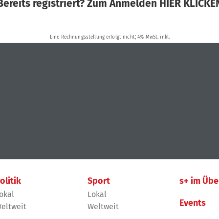
olitik
Sport
s+ im Übe
okal
Lokal
Events
eltweit
Weltweit