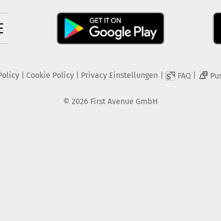
Policy
|
Cookie Policy
|
Privacy Einstellungen
|
|
FAQ
Pu
2
©
2026
First Avenue GmbH