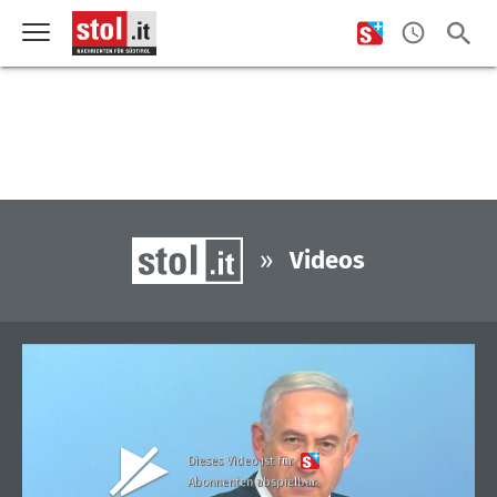
»
Videos
Dieses Video ist für
Abonnenten abspielbar