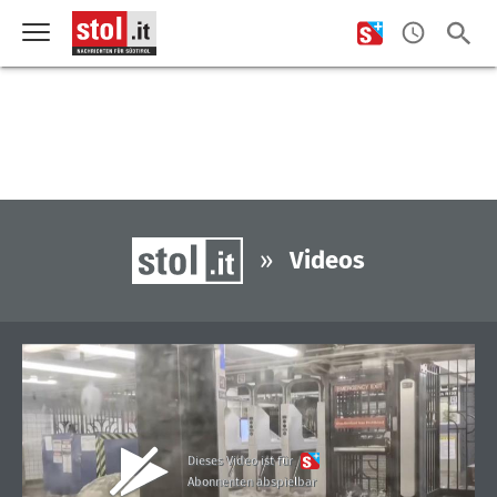
»
Videos
Dieses Video ist für
Abonnenten abspielbar