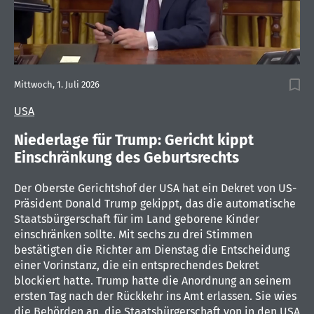
0
seconds
Mittwoch, 1. Juli 2026
of
2
USA
minutes,
13
seconds
Niederlage für Trump: Gericht kippt
Einschränkung des Geburtsrechts
Der Oberste Gerichtshof der USA hat ein Dekret von US-
Präsident Donald Trump gekippt, das die automatische
Staatsbürgerschaft für im Land geborene Kinder
einschränken sollte. Mit sechs zu drei Stimmen
bestätigten die Richter am Dienstag die Entscheidung
einer Vorinstanz, die ein entsprechendes Dekret
blockiert hatte. Trump hatte die Anordnung an seinem
ersten Tag nach der Rückkehr ins Amt erlassen. Sie wies
die Behörden an, die Staatsbürgerschaft von in den USA