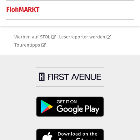
FlohMARKT
Werben auf STOL
Leserreporter werden
Tourentipps