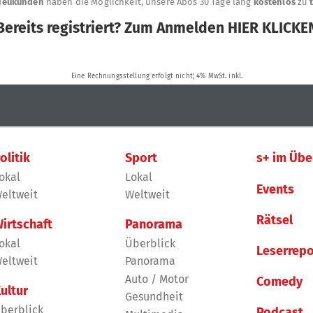
olitik
Sport
s+ im Übe
okal
Lokal
Events
eltweit
Weltweit
Rätsel
irtschaft
Panorama
okal
Überblick
Leserrepo
eltweit
Panorama
Auto / Motor
Comedy
ultur
Gesundheit
berblick
Podcast