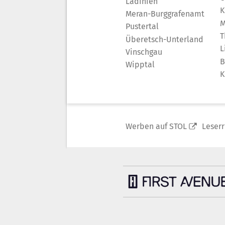
Ladinien
K
Meran-Burggrafenamt
M
Pustertal
T
Überetsch-Unterland
L
Vinschgau
B
Wipptal
K
Werben auf STOL
Leser