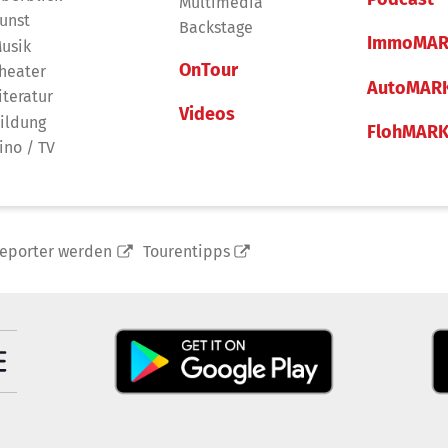
Multimedia
unst
Backstage
ImmoMAR
usik
OnTour
heater
AutoMAR
iteratur
Videos
ildung
FlohMAR
ino / TV
reporter werden
Tourentipps