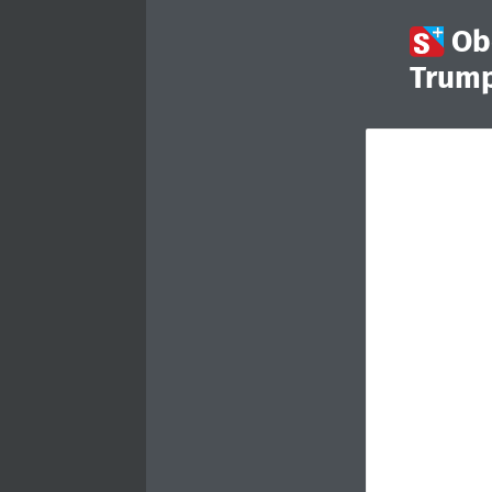

Ob
Trump