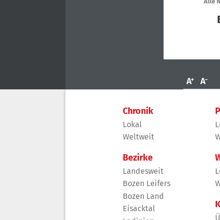
Chronik
P
Lokal
L
Weltweit
W
Bezirke
W
Landesweit
L
Bozen Leifers
W
Bozen Land
K
Eisacktal
Ü