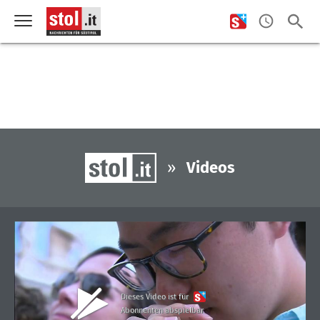
»
Videos
Dieses Video ist für
Abonnenten abspielbar