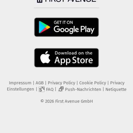
Impressum
|
AGB
|
Privacy Policy
|
Cookie Policy
|
Privacy
Einstellungen
|
|
|
FAQ
Push-Nachrichten
Netiquette
2
©
2026
First Avenue GmbH