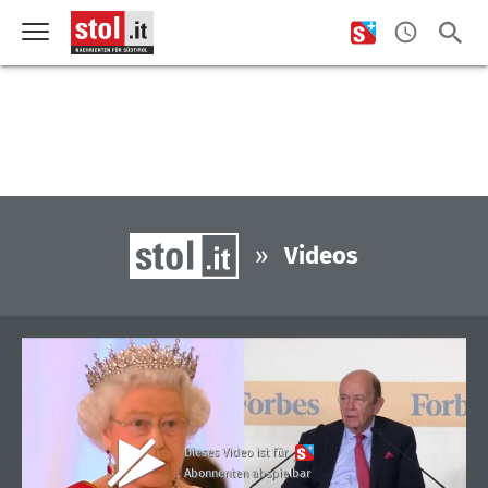
»
Videos
Dieses Video ist für
Abonnenten abspielbar