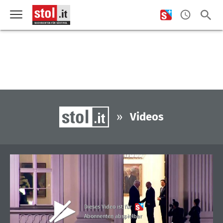
»
Videos
Dieses Video ist für
Abonnenten abspielbar