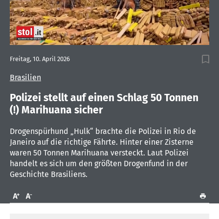
0
seconds
Freitag, 10. April 2026
of
1
Brasilien
minute,
33
seconds
Polizei stellt auf einen Schlag 50 Tonnen
(!) Marihuana sicher
Drogenspürhund „Hulk“ brachte die Polizei in Rio de
Janeiro auf die richtige Fährte. Hinter einer Zisterne
waren 50 Tonnen Marihuana versteckt. Laut Polizei
handelt es sich um den größten Drogenfund in der
Geschichte Brasiliens.