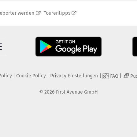
reporter werden
Tourentipps
Policy
|
Cookie Policy
|
Privacy Einstellungen
|
|
FAQ
Pu
2
©
2026
First Avenue GmbH