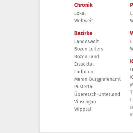
Chronik
P
Lokal
L
Weltweit
W
Bezirke
W
Landesweit
L
Bozen Leifers
W
Bozen Land
K
Eisacktal
Ü
Ladinien
K
Meran-Burggrafenamt
M
Pustertal
T
Überetsch-Unterland
L
Vinschgau
B
Wipptal
K