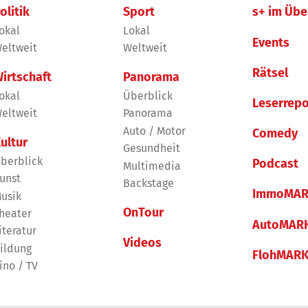
olitik
Sport
s+ im Übe
okal
Lokal
Events
eltweit
Weltweit
Rätsel
irtschaft
Panorama
okal
Überblick
Leserrepo
eltweit
Panorama
Auto / Motor
Comedy
ultur
Gesundheit
berblick
Podcast
Multimedia
unst
Backstage
ImmoMAR
usik
OnTour
heater
AutoMAR
iteratur
Videos
ildung
FlohMAR
ino / TV