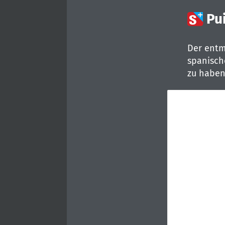

Pu
Der entm
spanisch
zu haben