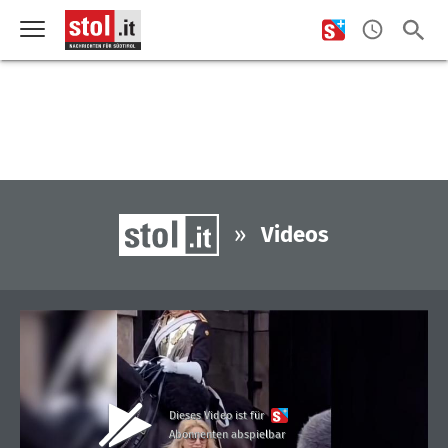
»
Videos
Dieses Video ist für
Abonnenten abspielbar