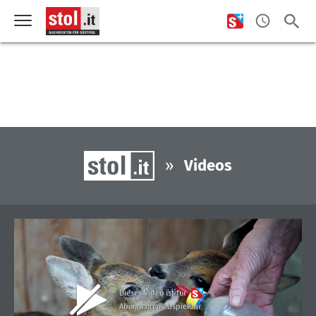
»
Videos
Dieses Video ist für
Abonnenten abspielbar