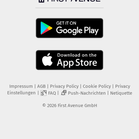
Impressum
|
AGB
|
Privacy Policy
|
Cookie Policy
|
Privacy
Einstellungen
|
|
|
FAQ
Push-Nachrichten
Netiquette
2
©
2026
First Avenue GmbH