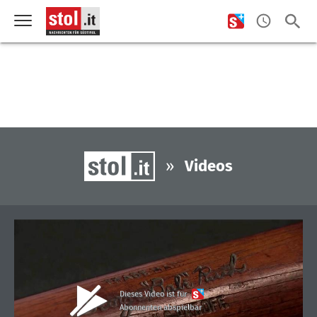
»
Videos
Dieses Video ist für
Abonnenten abspielbar