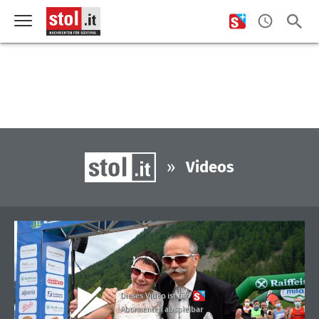
»
Videos
Dieses Video ist für
Abonnenten abspielbar