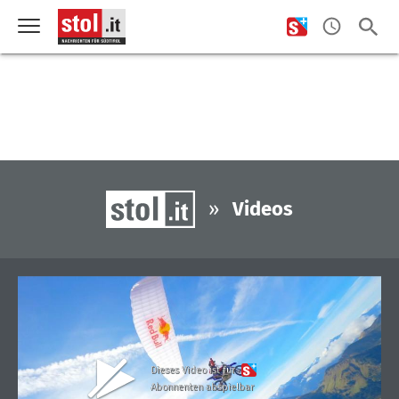
»
Videos
Dieses Video ist für
Abonnenten abspielbar