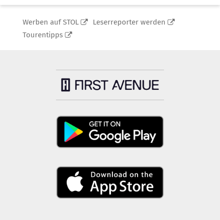
Werben auf STOL
Leserreporter werden
Tourentipps