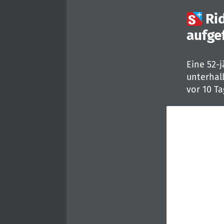

Ri
aufge
Eine 52-
unterhalb
vor 10 T