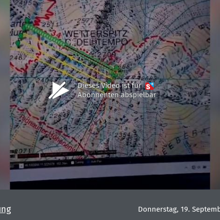
Dieses Video ist für
Abonnenten abspielbar
ung
Donnerstag, 19. Septemb