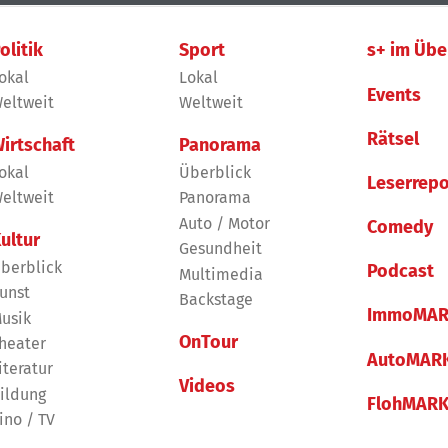
olitik
Sport
s+ im Übe
okal
Lokal
Events
eltweit
Weltweit
Rätsel
irtschaft
Panorama
okal
Überblick
Leserrepo
eltweit
Panorama
Auto / Motor
Comedy
ultur
Gesundheit
berblick
Podcast
Multimedia
unst
Backstage
ImmoMAR
usik
OnTour
heater
AutoMAR
iteratur
Videos
ildung
FlohMAR
ino / TV