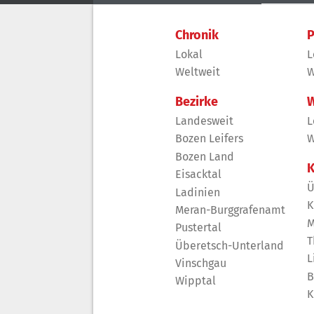
Chronik
P
Lokal
L
Weltweit
W
Bezirke
W
Landesweit
L
Bozen Leifers
W
Bozen Land
K
Eisacktal
Ü
Ladinien
K
Meran-Burggrafenamt
M
Pustertal
T
Überetsch-Unterland
L
Vinschgau
B
Wipptal
K