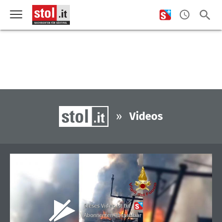
»
Videos
Dieses Video ist für
Abonnenten abspielbar