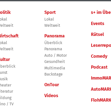
olitik
Sport
s+ im Übe
okal
Lokal
Events
eltweit
Weltweit
Rätsel
irtschaft
Panorama
okal
Überblick
Leserrepo
eltweit
Panorama
Auto / Motor
Comedy
ultur
Gesundheit
berblick
Podcast
Multimedia
unst
Backstage
ImmoMAR
usik
OnTour
heater
AutoMAR
iteratur
Videos
ildung
FlohMAR
ino / TV