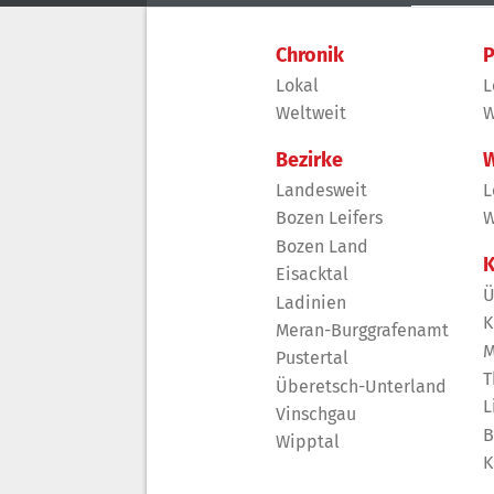
Chronik
P
Lokal
L
Weltweit
W
Bezirke
W
Landesweit
L
Bozen Leifers
W
Bozen Land
K
Eisacktal
Ü
Ladinien
K
Meran-Burggrafenamt
M
Pustertal
T
Überetsch-Unterland
L
Vinschgau
B
Wipptal
K