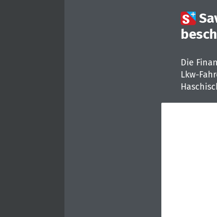

Sa
besch
Die Fina
Lkw-Fahr
Haschisc