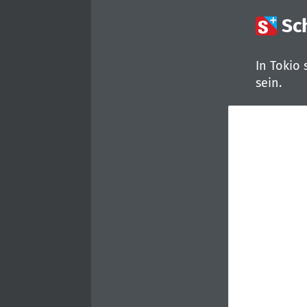

Sc
In Tokio
sein.