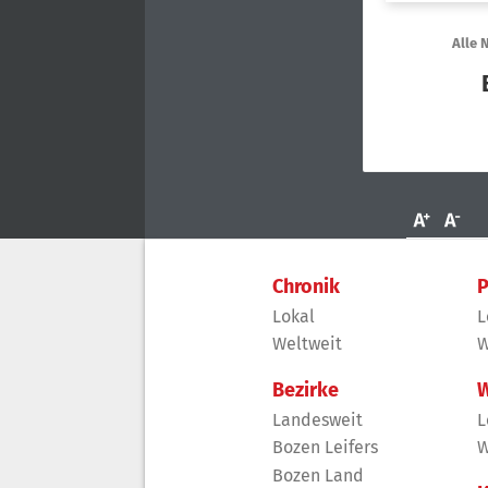
Chronik
P
Lokal
L
Weltweit
W
Bezirke
W
Landesweit
L
Bozen Leifers
W
Bozen Land