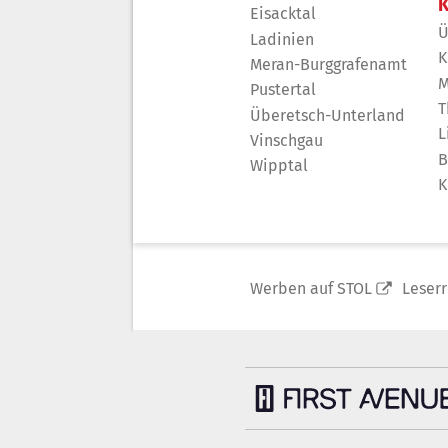
K
Eisacktal
Ü
Ladinien
K
Meran-Burggrafenamt
M
Pustertal
T
Überetsch-Unterland
L
Vinschgau
B
Wipptal
K
Werben auf STOL
Leser