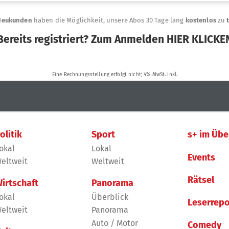
olitik
Sport
s+ im Übe
okal
Lokal
Events
eltweit
Weltweit
Rätsel
irtschaft
Panorama
okal
Überblick
Leserrepo
eltweit
Panorama
Auto / Motor
Comedy