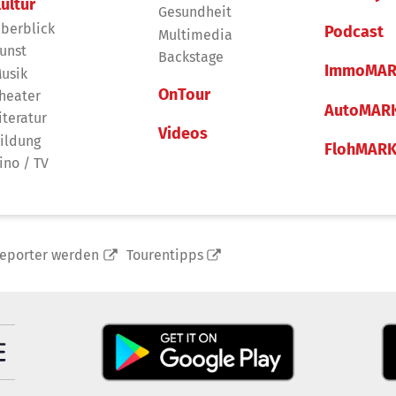
ultur
Gesundheit
berblick
Podcast
Multimedia
unst
Backstage
ImmoMAR
usik
OnTour
heater
AutoMAR
iteratur
Videos
ildung
FlohMAR
ino / TV
reporter werden
Tourentipps