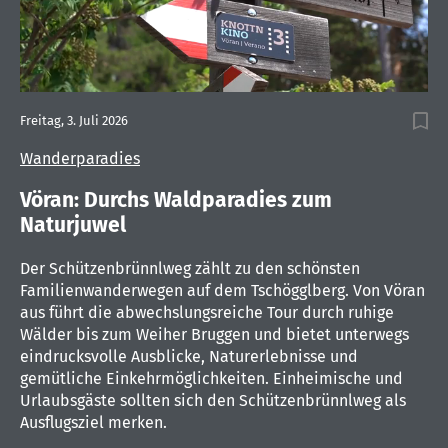
0
seconds
Freitag, 3. Juli 2026
of
2
Wanderparadies
minutes,
7
seconds
Vöran: Durchs Waldparadies zum
Naturjuwel
Der Schützenbrünnlweg zählt zu den schönsten
Familienwanderwegen auf dem Tschögglberg. Von Vöran
aus führt die abwechslungsreiche Tour durch ruhige
Wälder bis zum Weiher Bruggen und bietet unterwegs
eindrucksvolle Ausblicke, Naturerlebnisse und
gemütliche Einkehrmöglichkeiten. Einheimische und
Urlaubsgäste sollten sich den Schützenbrünnlweg als
Ausflugsziel merken.