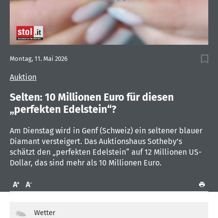
0
seconds
Montag, 11. Mai 2026
of
1
Auktion
minute,
26
seconds
Selten: 10 Millionen Euro für diesen
„perfekten Edelstein“?
Am Dienstag wird in Genf (Schweiz) ein seltener blauer
Diamant versteigert. Das Auktionshaus Sotheby’s
schätzt den „perfekten Edelstein“ auf 12 Millionen US-
Dollar, das sind mehr als 10 Millionen Euro.
Wetter