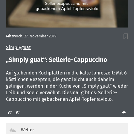
0
seconds
Mittwoch, 27. November 2019
of
1
Simplyguat
minute,
27
seconds
„Simply guat“: Sellerie-Cappuccino
Auf glühenden Kochplatten in die kalte Jahreszeit: Mit 6
köstlichen Rezepten, die ganz leicht auch daheim
gelingen, werden in der Küche von „Simply guat“ wieder
Leib und Seele verwöhnt. Diesmal gibt es: Sellerie-
Cappuccino mit gebackenen Apfel-Topfenraviolo.
Wetter