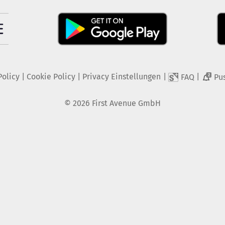
Policy
|
Cookie Policy
|
Privacy Einstellungen
|
|
FAQ
Pu
2
©
2026
First Avenue GmbH