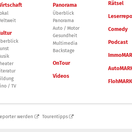
Rätsel
irtschaft
Panorama
okal
Überblick
Leserrepo
eltweit
Panorama
Auto / Motor
Comedy
ultur
Gesundheit
berblick
Podcast
Multimedia
unst
Backstage
ImmoMAR
usik
OnTour
heater
AutoMAR
iteratur
Videos
ildung
FlohMAR
ino / TV
reporter werden
Tourentipps