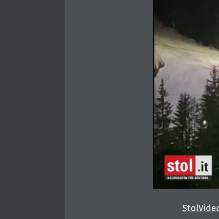
StolVide