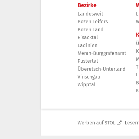
Bezirke
W
Landesweit
L
Bozen Leifers
W
Bozen Land
K
Eisacktal
Ü
Ladinien
K
Meran-Burggrafenamt
M
Pustertal
T
Überetsch-Unterland
L
Vinschgau
B
Wipptal
K
Werben auf STOL
Leser