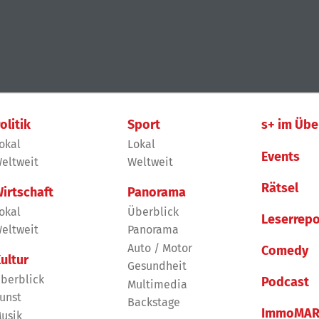
olitik
Sport
s+ im Übe
okal
Lokal
Events
eltweit
Weltweit
Rätsel
irtschaft
Panorama
okal
Überblick
Leserrepo
eltweit
Panorama
Auto / Motor
Comedy
ultur
Gesundheit
berblick
Podcast
Multimedia
unst
Backstage
ImmoMAR
usik