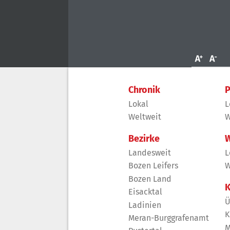
Chronik
P
Lokal
L
Weltweit
W
Bezirke
W
Landesweit
L
Bozen Leifers
W
Bozen Land
K
Eisacktal
Ü
Ladinien
K
Meran-Burggrafenamt
M