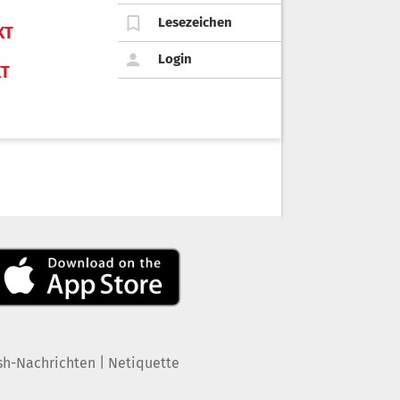
Lesezeichen
KT
Login
KT
|
sh-Nachrichten
Netiquette