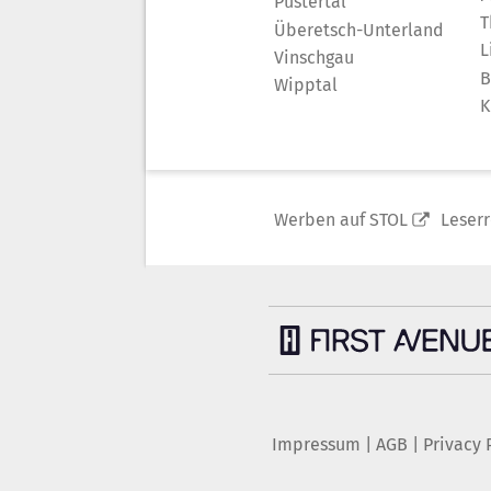
Pustertal
T
Überetsch-Unterland
L
Vinschgau
B
Wipptal
K
Werben auf STOL
Leser
Impressum
|
AGB
|
Privacy 