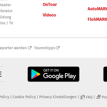
OnTour
heater
AutoMAR
iteratur
Videos
ildung
FlohMAR
ino / TV
reporter werden
Tourentipps
Policy
|
Cookie Policy
|
Privacy Einstellungen
|
|
FAQ
Pu
2