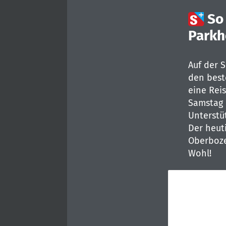

So
Parkh
Auf der 
den best
eine Rei
Samstag 
Unterstüt
Der heuti
Oberboze
Wohl!