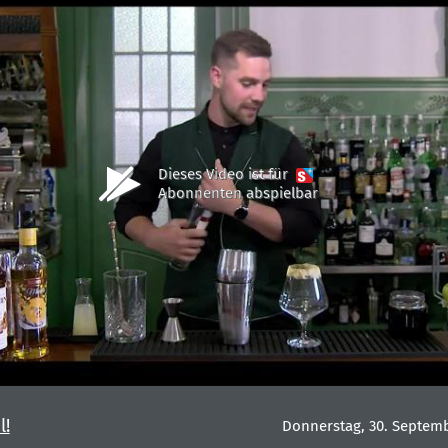
Dieses Video ist für
Abonnenten abspielbar
l!
Donnerstag, 30. Septemb