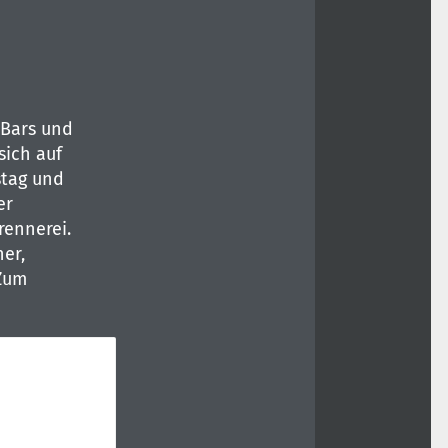
 Bars und
ich auf
stag und
er
rennerei.
er,
 Zum