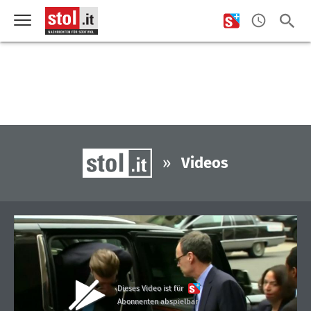
»
Videos
Dieses Video ist für
Abonnenten abspielbar