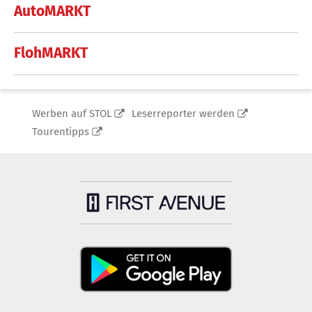
AutoMARKT
FlohMARKT
Werben auf STOL
Leserreporter werden
Tourentipps