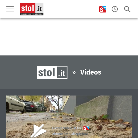
»
Videos
Dieses Video ist für
Abonnenten abspielbar